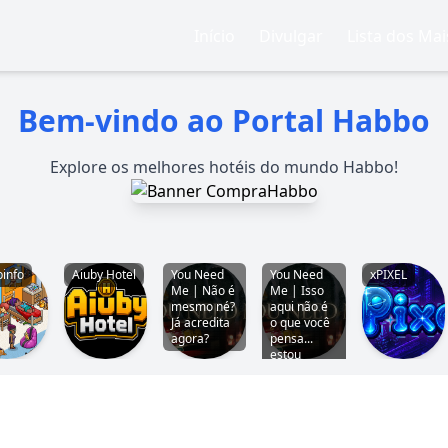
Início
Divulgar
Lista dos Ma
Bem-vindo ao Portal Habbo
Explore os melhores hotéis do mundo Habbo!
info
Aiuby Hotel
You Need
You Need
xPIXEL
Me | Não é
Me | Isso
mesmo né?
aqui não é
Já acredita
o que você
agora?
pensa...
estou
falando
sério!