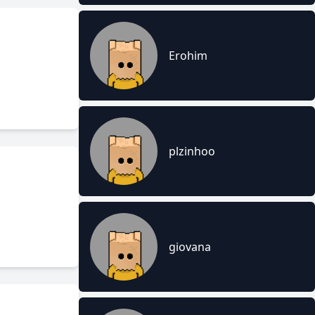
Erohim
plzinhoo
giovana