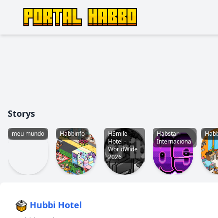
Storys
meu mundo
Habbinfo
HSmile
Habstar
Habb
Hotel -
Internacional
WorldWide
2026
Hubbi Hotel