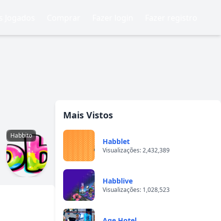
is Jogados
Comprar
Fazer login
Fazer registro
Mais Vistos
Habbito
Habblet
Visualizações: 2,432,389
Habblive
Visualizações: 1,028,523
Age Hotel