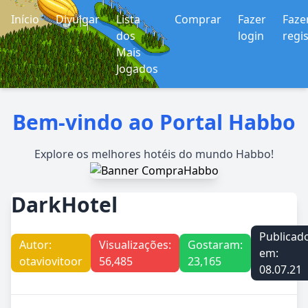
Início
Divulgar
Lista
Comprar
Fazer
Faze
dos
login
regi
Mais
Jogados
Bem-vindo ao Portal Habbo
Explore os melhores hotéis do mundo Habbo!
DarkHotel
Publicad
Autor:
Visualizações:
Gostaram:
em:
otaviovitoor
56,485
23,165
08.07.21